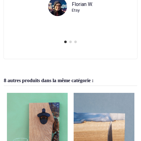
merci.
.
Elodie L.
Etsy
8 autres produits dans la même catégorie :