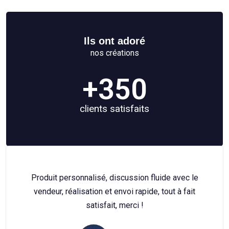
Ils ont adoré
nos créations
+
350
clients satisfaits
 fluide avec le
Superbe, du très beau travail, je r
de, tout à fait
l'écoute et travail de haute quali
magnifique merci pour votre profes
et votre relationnel client vous êt